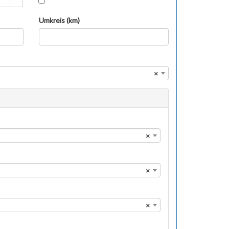
Umkreis (km)
×
×
×
×