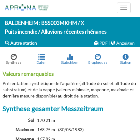
Toggle
navigati
BALDENHEIM
: BSS003MKHM / X
Puits incendie / Alluvions récentes rhénanes
Autre station
PDF
|
Anzeigen
Synthese
Daten
Statistiken
Graphiques
Station
Valeurs remarquables
Présentation synthétique de l’aquifère (altitude du sol et altitude du
substratum) et de la nappe (valeurs minimale, moyenne, maximale et
dernière mesure disponible) au droit de la station.
Synthese gesamter Messzeitraum
Sol
170,21 m
Maximum
168,75 m
(30/05/1983)
Moyenne
167,82 m